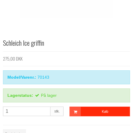
Schleich Ice griffin
275,00 DKK
Model/Varenr.:
70143
Lagerstatus:
På lager
stk.
Køb