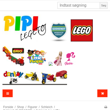
Søg
Forside
/
Shop
/
Figurer
/
Schleich
/