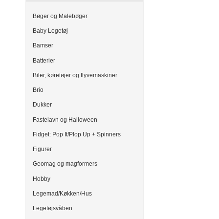
Bøger og Malebøger
Baby Legetøj
Bamser
Batterier
Biler, køretøjer og flyvemaskiner
Brio
Dukker
Fastelavn og Halloween
Fidget: Pop It/Plop Up + Spinners
Figurer
Geomag og magformers
Hobby
Legemad/Køkken/Hus
Legetøjsvåben