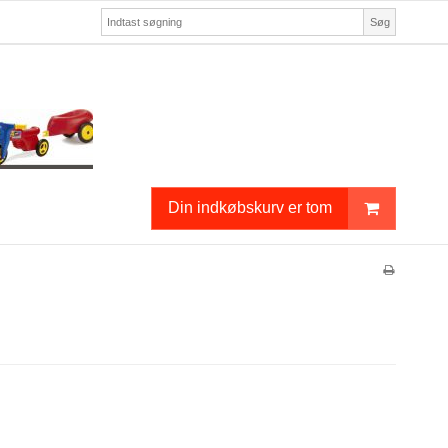
Søg
Din indkøbskurv er tom