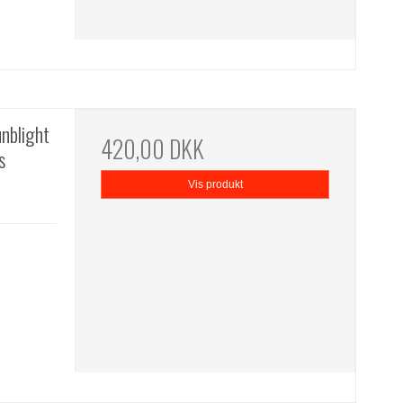
nblight
420,00 DKK
s
Vis produkt