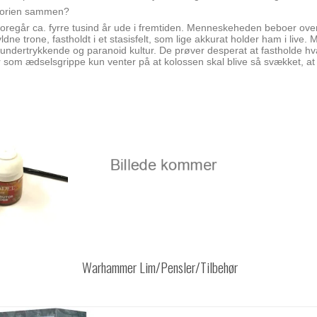
torien sammen?
egår ca. fyrre tusind år ude i fremtiden. Menneskeheden beboer over 
yldne trone, fastholdt i et stasisfelt, som lige akkurat holder ham i live
n undertrykkende og paranoid kultur. De prøver desperat at fastholde 
r som ædselsgrippe kun venter på at kolossen skal blive så svækket, at
Warhammer Lim/Pensler/Tilbehør