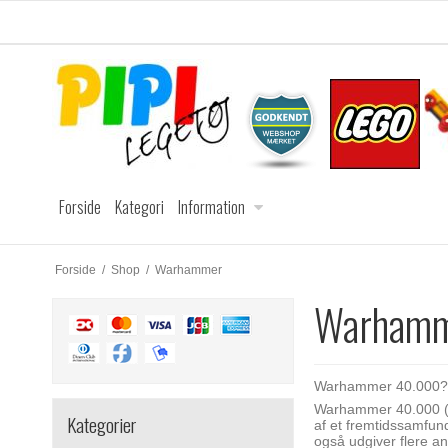
Forside
Kategori
Information
Forside
/
Shop
/
Warhammer
Warham
Warhammer 40.000? 
Warhammer 40.000 (W4
Kategorier
af et fremtidssamfun
også udgiver flere an