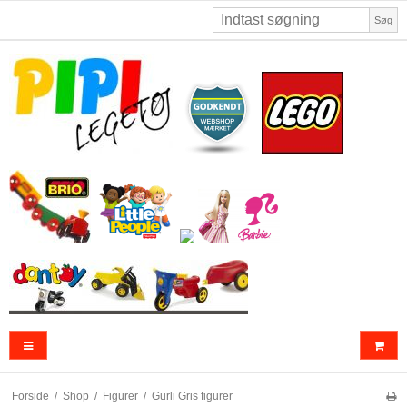
Søg
Forside
/
Shop
/
Figurer
/
Gurli Gris figurer