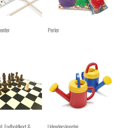
enter
Perler
il, Fodboldkort &
Udendørslegetøj