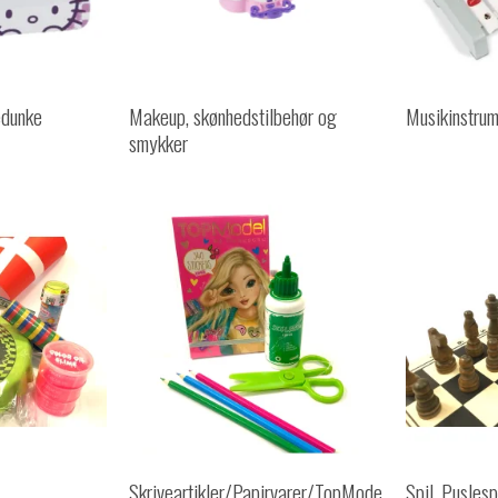
edunke
Makeup, skønhedstilbehør og
Musikinstrum
smykker
Skriveartikler/Papirvarer/TopMode
Spil, Puslesp