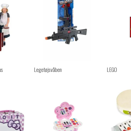
us
Legetøjsvåben
LEGO