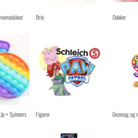
lyvemaskiner
Brio
Dukker
Up + Spinners
Figurer
Geomag og 