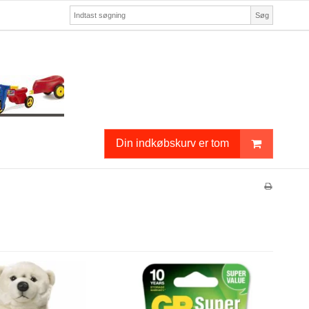
Søg
Din indkøbskurv er tom