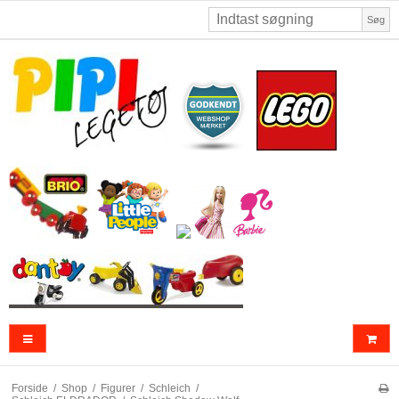
Søg
Forside
/
Shop
/
Figurer
/
Schleich
/