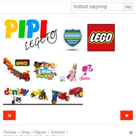
Søg
Forside
/
Shop
/
Figurer
/
Schleich
/