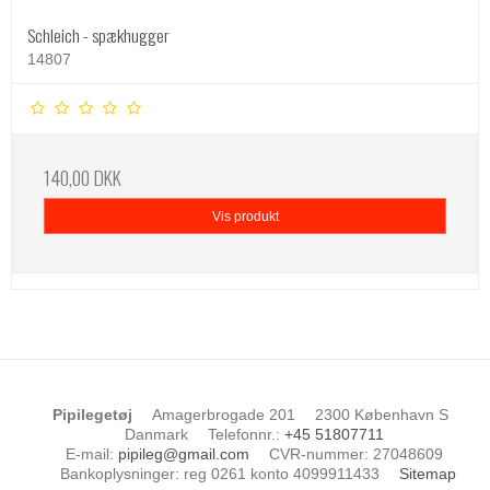
Schleich - spækhugger
14807
140,00 DKK
Vis produkt
Pipilegetøj
Amagerbrogade 201
2300 København S
Danmark
Telefonnr.
:
+45 51807711
E-mail
:
pipileg@gmail.com
CVR-nummer
:
27048609
Bankoplysninger
:
reg 0261 konto 4099911433
Sitemap